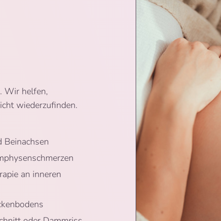
 Wir helfen,
cht wiederzufinden.
d Beinachsen
Symphysenschmerzen
apie an inneren
ckenbodens
chnitt oder Dammriss